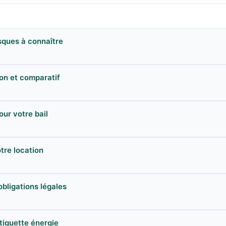
isques à connaître
ion et comparatif
our votre bail
otre location
 obligations légales
tiquette énergie